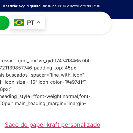
Horário:
Seg a quinta 08:00 as 18:00 e sexta até as 17:00
PT
″ css=”” grid_id=”vc_gid:1747418465744-
_1721139857746{padding-top: 45px
is buscados” spacer=”line_with_icon”
” icon_size=”16″ icon_color=”#e97d1f”
8px;”
_heading_style=”font-weight:normal;font-
m:50px;” main_heading_margin=”margin-
Saco de papel kraft personalizado
o