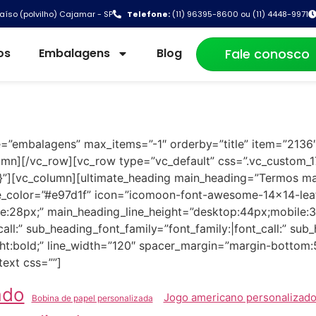
aíso (polvilho) Cajamar - SP
Telefone:
(11) 96395-8600 ou (11) 4448-9971
os
Embalagens
Blog
Fale conosco
=”embalagens” max_items=”-1″ orderby=”title” item=”2136
umn][/vc_row][vc_row type=”vc_default” css=”.vc_custom
}”][vc_column][ultimate_heading main_heading=”Termos ma
ne_color=”#e97d1f” icon=”icomoon-font-awesome-14×14-leaf
e:28px;” main_heading_line_height=”desktop:44px;mobile:3
all:” sub_heading_font_family=”font_family:|font_call:” sub
ght:bold;” line_width=”120″ spacer_margin=”margin-botto
text css=””]
ado
Jogo americano personalizad
Bobina de papel personalizada