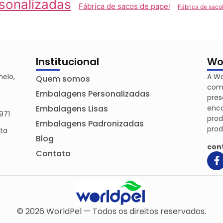
rsonalizadas
Fábrica de sacos de papel
Fábrica de saco
Institucional
Wo
melo,
A Wo
Quem somos
comp
Embalagens Personalizadas
pres
Embalagens Lisas
enco
971
pro
Embalagens Padronizadas
prod
nta
Blog
con
Contato
© 2026 WorldPel — Todos os direitos reservados.