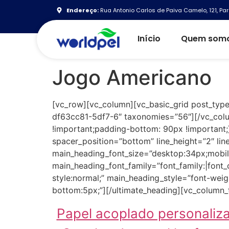
Endereço:
Rua Antonio Carlos de Paiva Camelo, 121, Par
Início
Quem som
Jogo Americano
[vc_row][vc_column][vc_basic_grid post_type
df63cc81-5df7-6″ taxonomies=”56″][/vc_col
!important;padding-bottom: 90px !important;
spacer_position=”bottom” line_height=”2″ li
main_heading_font_size=”desktop:34px;mobil
main_heading_font_family=”font_family:|font_c
style:normal;” main_heading_style=”font-wei
bottom:5px;”][/ultimate_heading][vc_column_
Papel acoplado personaliz