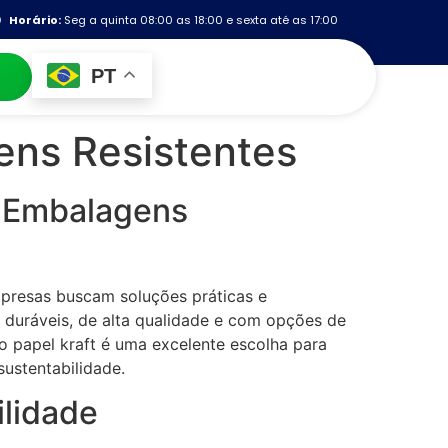
Horário:
Seg a quinta 08:00 as 18:00 e sexta até as 17:00
PT
ens Resistentes
m Embalagens
mpresas buscam soluções práticas e
duráveis, de alta qualidade e com opções de
o papel kraft é uma excelente escolha para
ustentabilidade.
ilidade