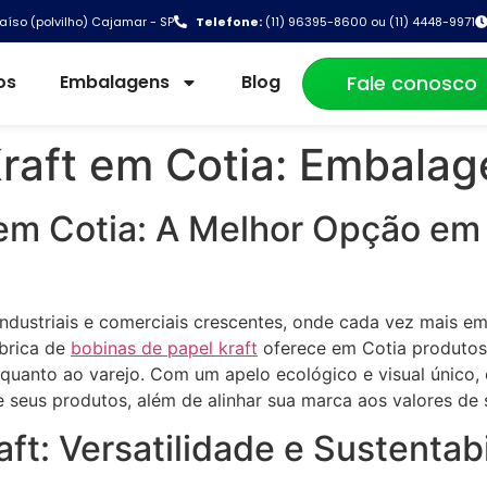
aíso (polvilho) Cajamar - SP
Telefone:
(11) 96395-8600 ou (11) 4448-9971
os
Embalagens
Blog
Fale conosco
raft em Cotia: Embalag
 em Cotia: A Melhor Opção e
industriais e comerciais crescentes, onde cada vez mais e
ábrica de
bobinas de papel kraft
oferece em Cotia produtos 
quanto ao varejo. Com um apelo ecológico e visual único, 
seus produtos, além de alinhar sua marca aos valores de s
aft: Versatilidade e Sustentab