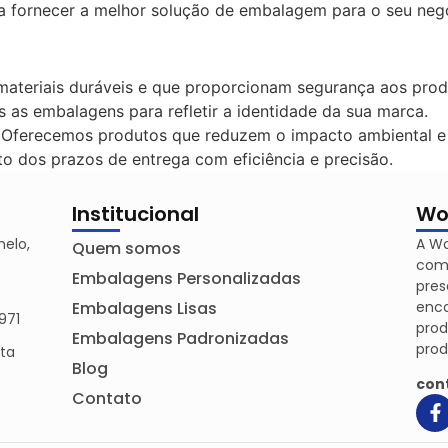
ra fornecer a melhor solução de embalagem para o seu neg
teriais duráveis e que proporcionam segurança aos prod
as embalagens para refletir a identidade da sua marca.
Oferecemos produtos que reduzem o impacto ambiental e 
 dos prazos de entrega com eficiência e precisão.
Institucional
Wo
melo,
A Wo
Quem somos
comp
Embalagens Personalizadas
pres
Embalagens Lisas
enco
971
pro
Embalagens Padronizadas
prod
nta
Blog
con
Contato