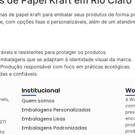
de Papel Kraft em Rio Claro
as de papel kraft para embalar seus produtos de forma p
e, com opções lisas e personalizáveis, além de um atendim
veis e resistentes para proteger os produtos.
mbalagens que se adaptam à identidade visual da marca.
Produção responsável com foco em práticas ecológicas.
das e confiáveis.
Institucional
Wo
melo,
A Wo
Quem somos
comp
Embalagens Personalizadas
pres
Embalagens Lisas
enco
971
pro
Embalagens Padronizadas
prod
nta