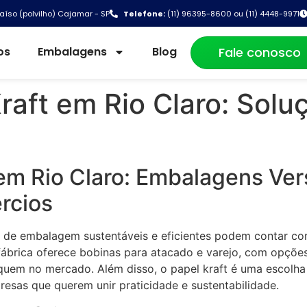
aíso (polvilho) Cajamar - SP
Telefone:
(11) 96395-8600 ou (11) 4448-9971
os
Embalagens
Blog
Fale conosco
raft em Rio Claro: Solu
em Rio Claro: Embalagens Ver
rcios
de embalagem sustentáveis e eficientes podem contar com 
 fábrica oferece bobinas para atacado e varejo, com opçõ
quem no mercado. Além disso, o papel kraft é uma escolha
resas que querem unir praticidade e sustentabilidade.